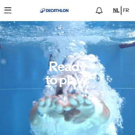
NL
FR
Ready
to play?