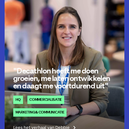
"Decathlon heeft me doen
groeien, me laten ontwikkelen
en daagt me voortdurend uit"
HQ
COMMERCIALISATIE
MARKETING & COMMUNICATIE
Lees het verhaal van Debbie