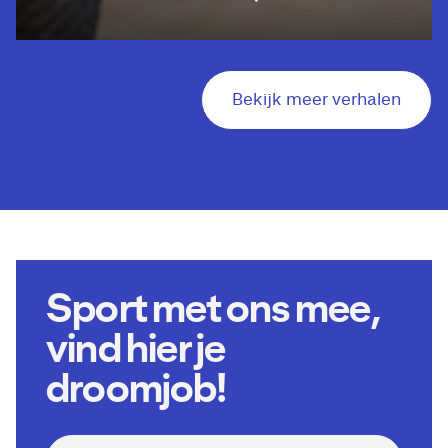
Bekijk meer verhalen
Sport met ons mee,
vind hier je
droomjob!