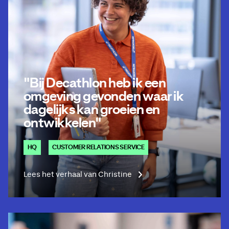
"Bij Decathlon heb ik een
omgeving gevonden waar ik
dagelijks kan groeien en
ontwikkelen"
HQ
CUSTOMER RELATIONS SERVICE
Lees het verhaal van Christine