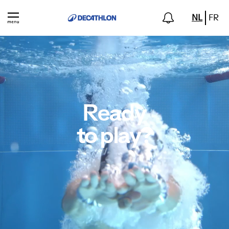
NL
FR
Ready
to play?