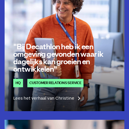
"Bij Decathlon heb ik een
omgeving gevonden waar ik
dagelijks kan groeien en
ontwikkelen"
HQ
CUSTOMER RELATIONS SERVICE
Lees het verhaal van Christine