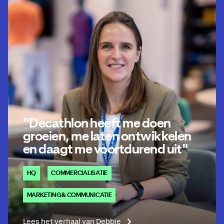
"Decathlon heeft me doen
groeien, me laten ontwikkelen
en daagt me voortdurend uit"
HQ
COMMERCIALISATIE
MARKETING & COMMUNICATIE
Lees het verhaal van Debbie