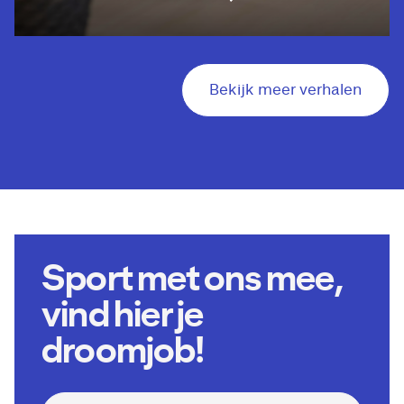
Bekijk meer verhalen
Sport met ons mee,
vind hier je
droomjob!